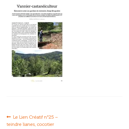
Ouvrir
enfant
Jeux & DVD
le
menu
enfant
Navigation
Article
Le Lien Créatif n°25 –
précédent :
teindre lianes, cocotier