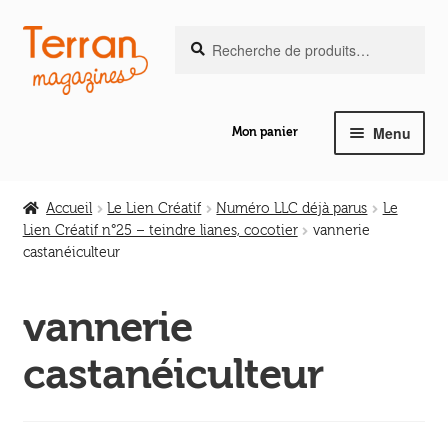
Recherche
Aller
Aller
Recherche
pour :
à
au
la
contenu
navigation
Menu
Mon panier
Ouvrir
Notre magazine de vannerie
le
Accueil
Le Lien Créatif
Numéro LLC déjà parus
Le
menu
Lien Créatif n°25 – teindre lianes, cocotier
vannerie
Ouvrir
enfant
castanéiculteur
Abeilles en liberté
le
menu
vannerie
Ouvrir
enfant
Les ouvrages
le
castanéiculteur
menu
Ouvrir
enfant
Les outils
le
menu