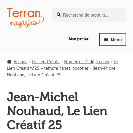
Recherche
Aller
Aller
Recherche
pour :
à
au
la
contenu
navigation
Menu
Mon panier
Ouvrir
Notre magazine de vannerie
le
Accueil
Le Lien Créatif
Numéro LLC déjà parus
Le
menu
Lien Créatif n°25 – teindre lianes, cocotier
Jean-Michel
Ouvrir
enfant
Nouhaud, Le Lien Créatif 25
Abeilles en liberté
le
menu
Jean-Michel
Ouvrir
enfant
Les ouvrages
le
Nouhaud, Le Lien
menu
Ouvrir
enfant
Les outils
Créatif 25
le
menu