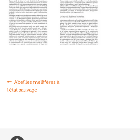
Ouvrir
enfant
Jeux & DVD
le
menu
enfant
Navigation
Article
Abeilles mellifères à
précédent :
l’état sauvage
de
l’article