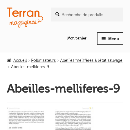
Recherche
Aller
Aller
Recherche
pour :
à
au
la
contenu
navigation
Menu
Mon panier
Ouvrir
Notre magazine de vannerie
le
Accueil
Pollinisateurs
Abeilles mellifères à l’état sauvage
menu
Abeilles-melliferes-9
Ouvrir
enfant
Abeilles en liberté
le
Abeilles-melliferes-9
menu
Ouvrir
enfant
Les ouvrages
le
menu
Ouvrir
enfant
Les outils
le
menu