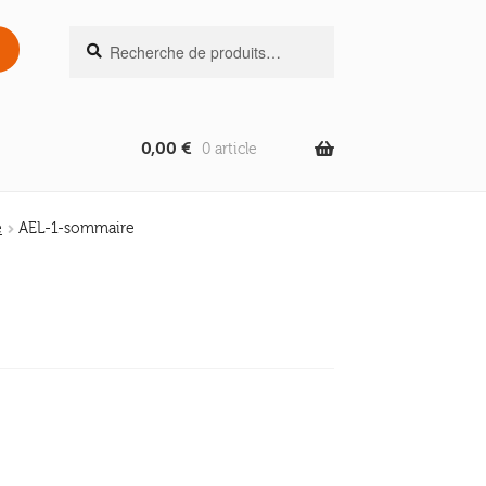
Recherche
Recherche
pour :
0,00
€
0 article
e
AEL-1-sommaire