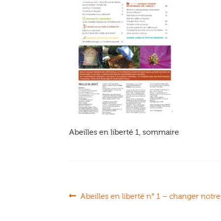
Abeilles en liberté 1, sommaire
Navigation
Article
Abeilles en liberté n° 1 – changer notre 
précédent :
de