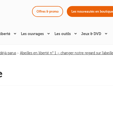
Offres & promo
Les nouveautés en boutique
liberté
Les ouvrages
Les outils
Jeux & DVD
éjà parus
Abeilles en liberté n° 1 – changer notre regard sur l’abeill
e