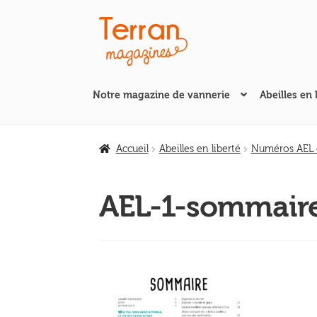
Aller
Aller
à
au
la
contenu
navigation
Notre magazine de vannerie
Abeilles en 
Accueil
Abeilles en liberté
Numéros AEL d
AEL-1-sommair