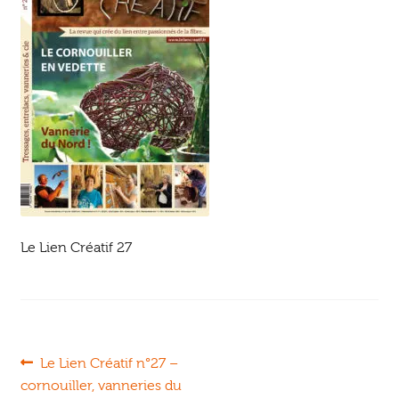
Ouvrir
enfant
Jeux & DVD
le
menu
enfant
Le Lien Créatif 27
Navigation
Article
Le Lien Créatif n°27 –
précédent :
cornouiller, vanneries du