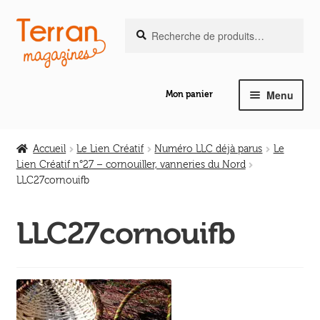
Recherche
Aller
Aller
Recherche
pour :
à
au
la
contenu
navigation
Menu
Mon panier
Ouvrir
Notre magazine de vannerie
le
Accueil
Le Lien Créatif
Numéro LLC déjà parus
Le
menu
Lien Créatif n°27 – cornouiller, vanneries du Nord
Ouvrir
enfant
LLC27cornouifb
Abeilles en liberté
le
menu
LLC27cornouifb
Ouvrir
enfant
Les ouvrages
le
menu
Ouvrir
enfant
Les outils
le
menu