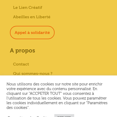
Le Lien Créatif
Abeilles en Liberté
Appel à solidarité
A propos
Contact
Qui sommes-nous ?
Paiement sécurisé
Nous utilisons des cookies sur notre site pour enrichir
votre expérience avec du contenu personnalisé. En
Mentions Légales
cliquant sur "ACCPETER TOUT" vous consentez à
l'utilisation de tous les cookies. Vous pouvez paramétrer
Conditions générales de vente
les cookies individuellement en cliquant sur "Paramètres
des cookies".
Conditions Générales d’Utilisation &
Politique de confidentialité