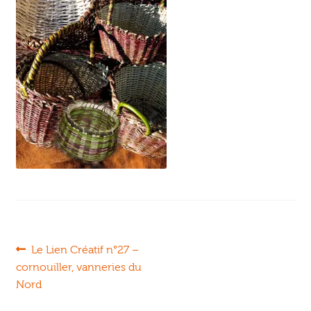
Ouvrir
enfant
Jeux & DVD
le
menu
enfant
Navigation
Article
Le Lien Créatif n°27 –
précédent :
cornouiller, vanneries du
de
Nord
l’article