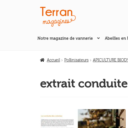
Aller
Aller
à
au
la
contenu
navigation
Notre magazine de vannerie
Abeilles en 
Accueil
Pollinisateurs
APICULTURE BIODYN
extrait conduite