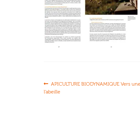
Navigation
Article
APICULTURE BIODYNAMIQUE Vers une p
précédent :
l’abeille
de
l’article