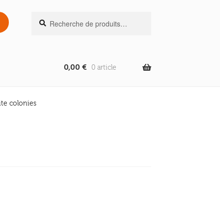
Recherche
Recherche
pour :
0,00
€
0 article
ite colonies