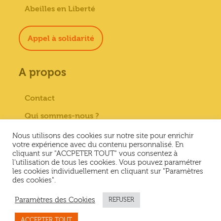
Abeilles en Liberté
Appel à solidarité
A propos
Contact
Qui sommes-nous ?
Paiement sécurisé
Nous utilisons des cookies sur notre site pour enrichir
votre expérience avec du contenu personnalisé. En
Mentions Légales
cliquant sur "ACCPETER TOUT" vous consentez à
l'utilisation de tous les cookies. Vous pouvez paramétrer
Conditions générales de vente
les cookies individuellement en cliquant sur "Paramètres
des cookies".
Conditions Générales d’Utilisation &
Politique de confidentialité
Paramètres des Cookies
REFUSER
ACCEPTER TOUT