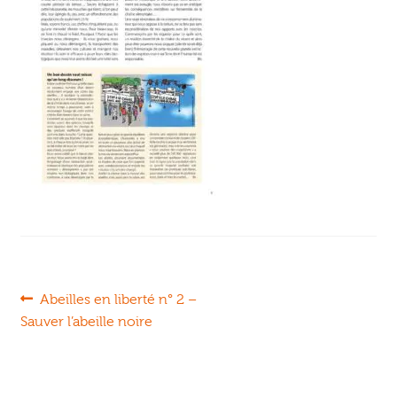
Ouvrir
enfant
Jeux & DVD
le
menu
enfant
Navigation
Article
Abeilles en liberté n° 2 –
précédent :
Sauver l’abeille noire
de
l’article