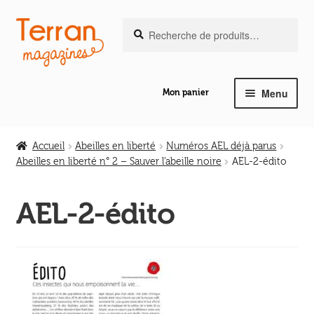
Recherche
Aller
Aller
Recherche
pour :
à
au
la
contenu
navigation
Menu
Mon panier
Ouvrir
Notre magazine de vannerie
le
Accueil
Abeilles en liberté
Numéros AEL déjà parus
menu
Abeilles en liberté n° 2 – Sauver l’abeille noire
AEL-2-édito
Ouvrir
enfant
Abeilles en liberté
le
AEL-2-édito
menu
Ouvrir
enfant
Les ouvrages
le
menu
Ouvrir
enfant
Les outils
le
menu