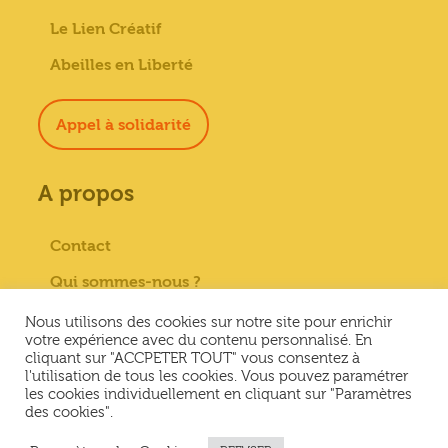
Le Lien Créatif
Abeilles en Liberté
Appel à solidarité
A propos
Contact
Qui sommes-nous ?
Paiement sécurisé
Nous utilisons des cookies sur notre site pour enrichir
votre expérience avec du contenu personnalisé. En
Mentions Légales
cliquant sur "ACCPETER TOUT" vous consentez à
l'utilisation de tous les cookies. Vous pouvez paramétrer
Conditions générales de vente
les cookies individuellement en cliquant sur "Paramètres
des cookies".
Conditions Générales d’Utilisation &
Politique de confidentialité