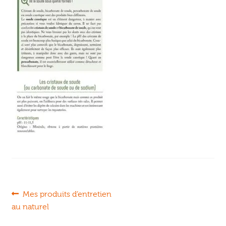
Ouvrir
enfant
Jeux & DVD
le
menu
enfant
Navigation
Article
Mes produits d’entretien
précédent :
au naturel
de