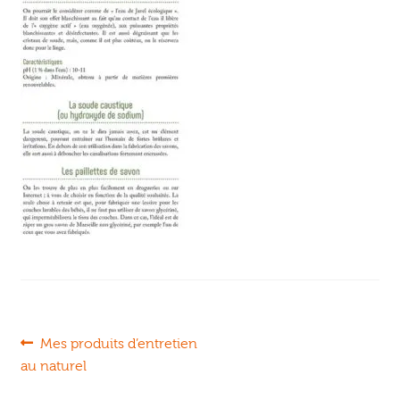
Ouvrir
enfant
Jeux & DVD
le
menu
enfant
Navigation
Article
Mes produits d’entretien
précédent :
au naturel
de