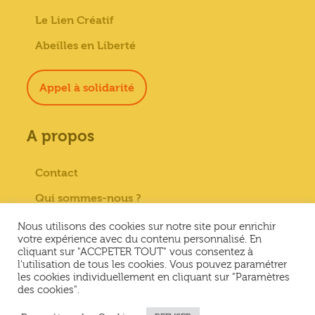
Le Lien Créatif
Abeilles en Liberté
Appel à solidarité
A propos
Contact
Qui sommes-nous ?
Paiement sécurisé
Nous utilisons des cookies sur notre site pour enrichir
votre expérience avec du contenu personnalisé. En
Mentions Légales
cliquant sur "ACCPETER TOUT" vous consentez à
l'utilisation de tous les cookies. Vous pouvez paramétrer
Conditions générales de vente
les cookies individuellement en cliquant sur "Paramètres
des cookies".
Conditions Générales d’Utilisation &
Politique de confidentialité