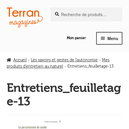
Recherche
Aller
Aller
Recherche
pour :
à
au
la
contenu
navigation
Menu
Mon panier
Ouvrir
Notre magazine de vannerie
le
Accueil
Les savoirs et gestes de l'autonomie
Mes
menu
produits d’entretien au naturel
Entretiens_feuilletage-13
Ouvrir
enfant
Abeilles en liberté
le
Entretiens_feuilletag
menu
Ouvrir
enfant
Les ouvrages
e-13
le
menu
Ouvrir
enfant
Les outils
le
menu