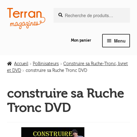
Recherche
Aller
Aller
Recherche
pour :
à
au
la
contenu
navigation
Menu
Mon panier
Ouvrir
Notre magazine de vannerie
le
Accueil
Pollinisateurs
Construire sa Ruche-Tronc, livret
menu
et DVD
construire sa Ruche Tronc DVD
Ouvrir
enfant
Abeilles en liberté
le
construire sa Ruche
menu
Ouvrir
enfant
Les ouvrages
Tronc DVD
le
menu
Ouvrir
enfant
Les outils
le
menu