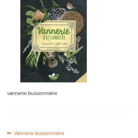
Ouvrir
enfant
Jeux & DVD
le
menu
enfant
vannerie buissonnière
Navigation
Article
Vannerie buissonnière