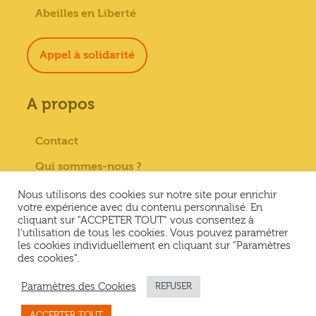
Abeilles en Liberté
Appel à solidarité
A propos
Contact
Qui sommes-nous ?
Paiement sécurisé
Nous utilisons des cookies sur notre site pour enrichir
votre expérience avec du contenu personnalisé. En
Mentions Légales
cliquant sur "ACCPETER TOUT" vous consentez à
l'utilisation de tous les cookies. Vous pouvez paramétrer
Conditions générales de vente
les cookies individuellement en cliquant sur "Paramètres
des cookies".
Conditions Générales d’Utilisation &
Politique de confidentialité
Paramètres des Cookies
REFUSER
ACCEPTER TOUT