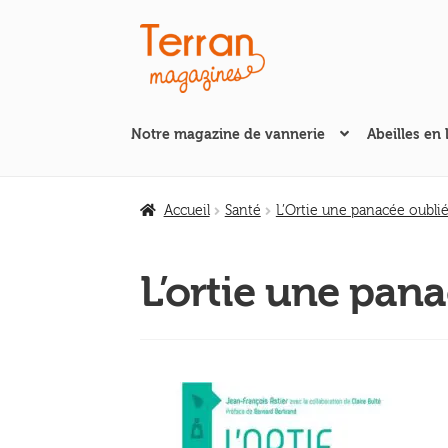
Aller
Aller
à
au
la
contenu
navigation
Notre magazine de vannerie
Abeilles en 
Accueil
Santé
L’Ortie une panacée oubli
L’ortie une panac