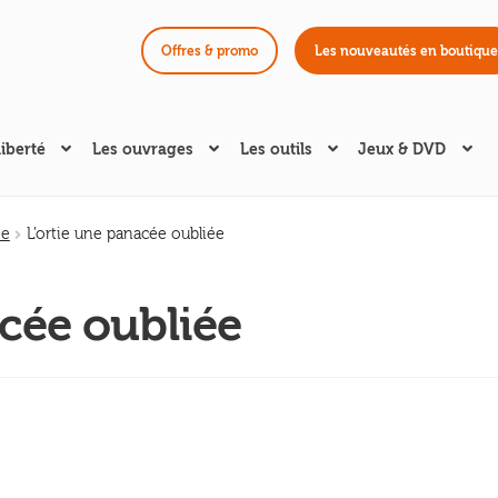
Offres & promo
Les nouveautés en boutique
liberté
Les ouvrages
Les outils
Jeux & DVD
ée
L’ortie une panacée oubliée
ée oubliée