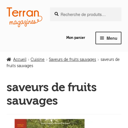
Recherche
Aller
Aller
Recherche
pour :
à
au
la
contenu
navigation
Menu
Mon panier
Ouvrir
Notre magazine de vannerie
le
Accueil
Cuisine
Saveurs de fruits sauvages
saveurs de
menu
fruits sauvages
Ouvrir
enfant
Abeilles en liberté
le
saveurs de fruits
menu
Ouvrir
enfant
Les ouvrages
sauvages
le
menu
Ouvrir
enfant
Les outils
le
menu