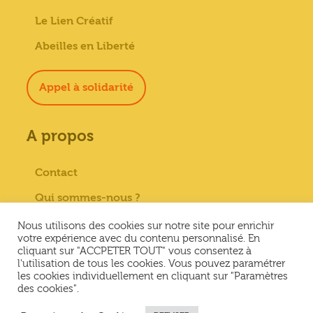
Le Lien Créatif
Abeilles en Liberté
Appel à solidarité
A propos
Contact
Qui sommes-nous ?
Paiement sécurisé
Nous utilisons des cookies sur notre site pour enrichir
votre expérience avec du contenu personnalisé. En
Mentions Légales
cliquant sur "ACCPETER TOUT" vous consentez à
l'utilisation de tous les cookies. Vous pouvez paramétrer
Conditions générales de vente
les cookies individuellement en cliquant sur "Paramètres
des cookies".
Conditions Générales d’Utilisation &
Politique de confidentialité