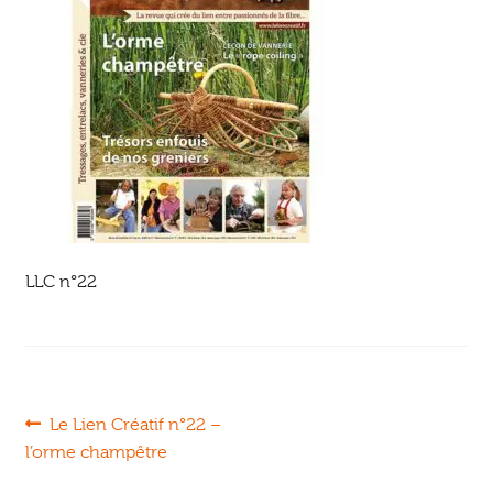
Ouvrir
enfant
Jeux & DVD
le
menu
enfant
LLC n°22
Navigation
Article
Le Lien Créatif n°22 –
précédent :
l’orme champêtre
de