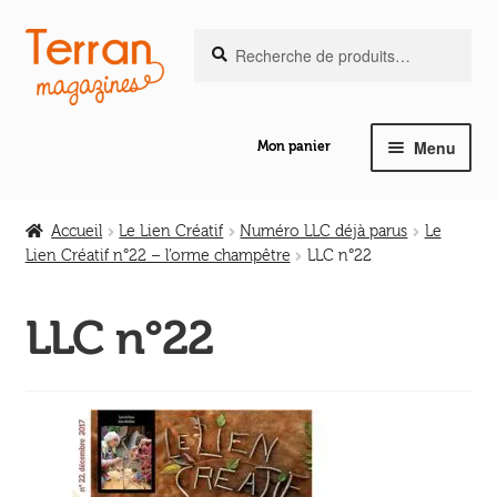
Recherche
Aller
Aller
Recherche
pour :
à
au
la
contenu
navigation
Menu
Mon panier
Ouvrir
Notre magazine de vannerie
le
Accueil
Le Lien Créatif
Numéro LLC déjà parus
Le
menu
Lien Créatif n°22 – l’orme champêtre
LLC n°22
Ouvrir
enfant
Abeilles en liberté
le
LLC n°22
menu
Ouvrir
enfant
Les ouvrages
le
menu
Ouvrir
enfant
Les outils
le
menu