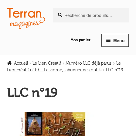
Recherche
Aller
Aller
Recherche
pour :
à
au
la
contenu
navigation
Menu
Mon panier
Ouvrir
Notre magazine de vannerie
le
Accueil
Le Lien Créatif
Numéro LLC déjà parus
Le
menu
Lien créatif n°19 – La viorne, fabriquer des outils
LLC n°19
Ouvrir
enfant
Abeilles en liberté
le
LLC n°19
menu
Ouvrir
enfant
Les ouvrages
le
menu
Ouvrir
enfant
Les outils
le
menu