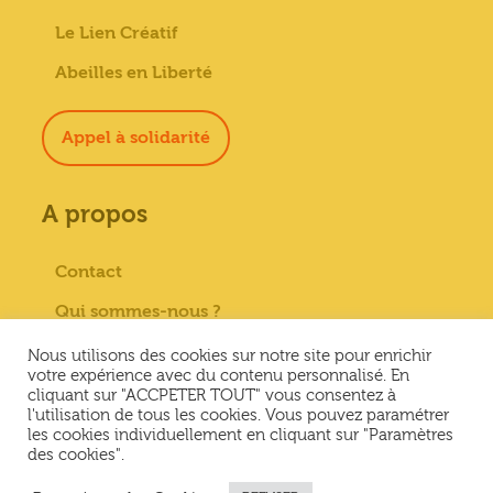
Le Lien Créatif
Abeilles en Liberté
Appel à solidarité
A propos
Contact
Qui sommes-nous ?
Paiement sécurisé
Nous utilisons des cookies sur notre site pour enrichir
votre expérience avec du contenu personnalisé. En
Mentions Légales
cliquant sur "ACCPETER TOUT" vous consentez à
l'utilisation de tous les cookies. Vous pouvez paramétrer
Conditions générales de vente
les cookies individuellement en cliquant sur "Paramètres
des cookies".
Conditions Générales d’Utilisation &
Politique de confidentialité