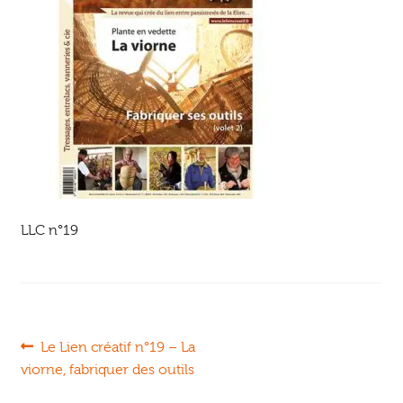
Ouvrir
enfant
Jeux & DVD
le
menu
enfant
LLC n°19
Navigation
Article
Le Lien créatif n°19 – La
précédent :
viorne, fabriquer des outils
de