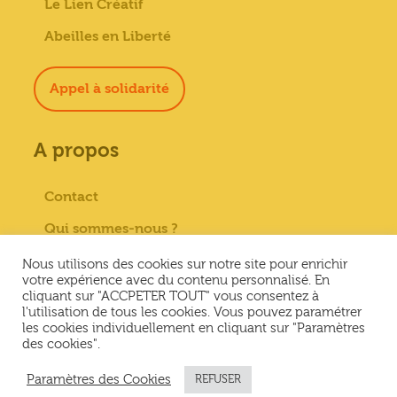
Le Lien Créatif
Abeilles en Liberté
Appel à solidarité
A propos
Contact
Qui sommes-nous ?
Paiement sécurisé
Nous utilisons des cookies sur notre site pour enrichir
votre expérience avec du contenu personnalisé. En
Mentions Légales
cliquant sur "ACCPETER TOUT" vous consentez à
l'utilisation de tous les cookies. Vous pouvez paramétrer
Conditions générales de vente
les cookies individuellement en cliquant sur "Paramètres
des cookies".
Conditions Générales d’Utilisation &
Politique de confidentialité
Paramètres des Cookies
REFUSER