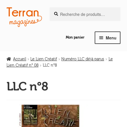
Recherche
Aller
Aller
Recherche
pour :
à
au
la
contenu
navigation
Menu
Mon panier
Ouvrir
Notre magazine de vannerie
le
Accueil
Le Lien Créatif
Numéro LLC déjà parus
Le
menu
Lien Créatif n° 08
LLC n°8
Ouvrir
enfant
Abeilles en liberté
le
LLC n°8
menu
Ouvrir
enfant
Les ouvrages
le
menu
Ouvrir
enfant
Les outils
le
menu