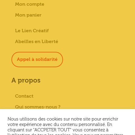
Mon compte
Mon panier
Le Lien Créatif
Abeilles en Liberté
Appel à solidarité
A propos
Contact
Qui sommes-nous ?
Paiement sécurisé
Nous utilisons des cookies sur notre site pour enrichir
votre expérience avec du contenu personnalisé. En
Mentions Légales
cliquant sur "ACCPETER TOUT" vous consentez à