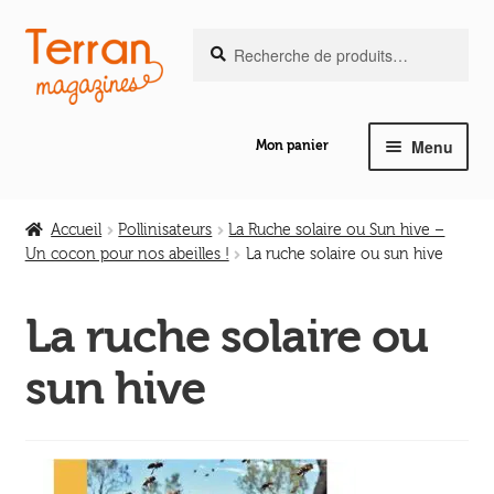
Recherche
Aller
Aller
Recherche
pour :
à
au
la
contenu
navigation
Menu
Mon panier
Ouvrir
Notre magazine de vannerie
le
Accueil
Pollinisateurs
La Ruche solaire ou Sun hive –
menu
Un cocon pour nos abeilles !
La ruche solaire ou sun hive
Ouvrir
enfant
Abeilles en liberté
le
La ruche solaire ou
menu
Ouvrir
enfant
Les ouvrages
sun hive
le
menu
Ouvrir
enfant
Les outils
le
menu