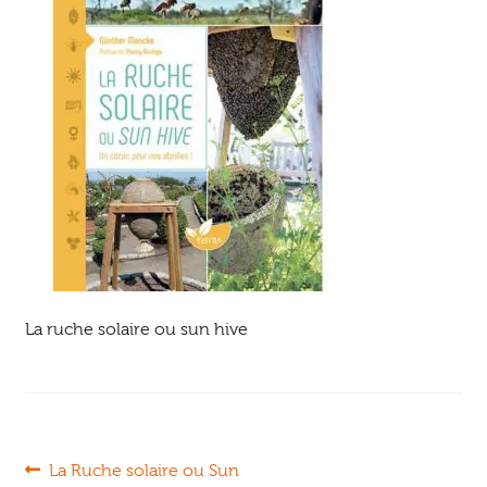
Ouvrir
enfant
Jeux & DVD
le
menu
enfant
La ruche solaire ou sun hive
Navigation
Article
La Ruche solaire ou Sun