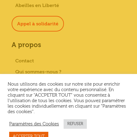
Abeilles en Liberté
Appel à solidarité
A propos
Contact
Qui sommes-nous ?
Paiement sécurisé
Nous utilisons des cookies sur notre site pour enrichir
votre expérience avec du contenu personnalisé. En
Mentions Légales
cliquant sur "ACCPETER TOUT" vous consentez à
l'utilisation de tous les cookies. Vous pouvez paramétrer
Conditions générales de vente
les cookies individuellement en cliquant sur "Paramètres
des cookies".
Conditions Générales d’Utilisation &
Politique de confidentialité
Paramètres des Cookies
REFUSER
ACCEPTER TOUT