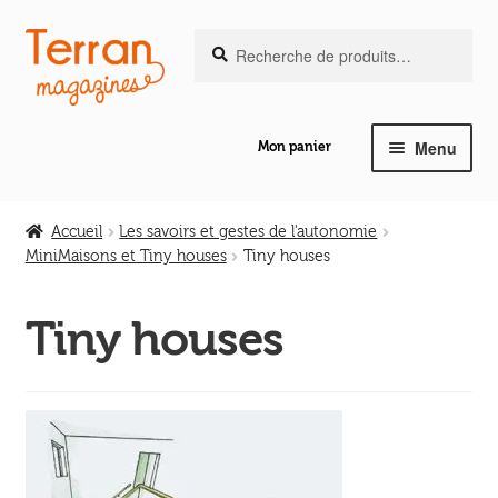
Recherche
Aller
Aller
Recherche
pour :
à
au
la
contenu
navigation
Menu
Mon panier
Ouvrir
Notre magazine de vannerie
le
Accueil
Les savoirs et gestes de l'autonomie
menu
MiniMaisons et Tiny houses
Tiny houses
Ouvrir
enfant
Abeilles en liberté
le
Tiny houses
menu
Ouvrir
enfant
Les ouvrages
le
menu
Ouvrir
enfant
Les outils
le
menu