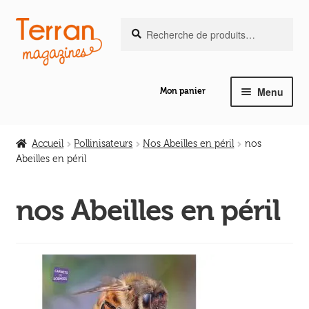
Recherche
Aller
Aller
Recherche
pour :
à
au
la
contenu
navigation
Menu
Mon panier
Ouvrir
Notre magazine de vannerie
le
Accueil
Pollinisateurs
Nos Abeilles en péril
nos
menu
Abeilles en péril
Ouvrir
enfant
Abeilles en liberté
le
nos Abeilles en péril
menu
Ouvrir
enfant
Les ouvrages
le
menu
Ouvrir
enfant
Les outils
le
menu