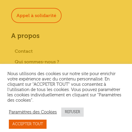
Appel à solidarité
A propos
Contact
Qui sommes-nous ?
Paiement sécurisé
Nous utilisons des cookies sur notre site pour enrichir
votre expérience avec du contenu personnalisé. En
Mentions Légales
cliquant sur "ACCPETER TOUT" vous consentez à
l'utilisation de tous les cookies. Vous pouvez paramétrer
Conditions générales de vente
les cookies individuellement en cliquant sur "Paramètres
des cookies".
Conditions Générales d’Utilisation &
Politique de confidentialité
Paramètres des Cookies
REFUSER
ACCEPTER TOUT