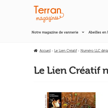
Aller
Aller
à
au
la
contenu
navigation
Notre magazine de vannerie
Abeilles en 
Accueil
Le Lien Créatif
Numéro LLC déjà
Le Lien Créatif 