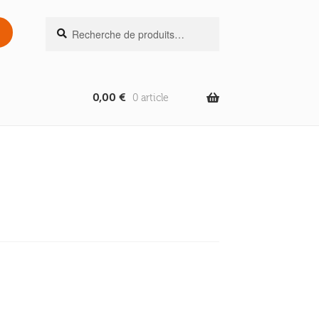
Recherche
Recherche
pour :
0,00
€
0 article