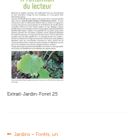
Ouvrir
enfant
Jeux & DVD
le
menu
enfant
Extrait-Jardin-Foret 25
Navigation
Article
Jardins – Forêts, un