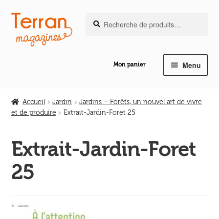
Recherche
Aller
Aller
Recherche
pour :
à
au
la
contenu
navigation
Menu
Mon panier
Ouvrir
Notre magazine de vannerie
le
Accueil
Jardin
Jardins – Forêts, un nouvel art de vivre
menu
et de produire
Extrait-Jardin-Foret 25
Ouvrir
enfant
Abeilles en liberté
le
Extrait-Jardin-Foret
menu
Ouvrir
enfant
Les ouvrages
25
le
menu
Ouvrir
enfant
Les outils
le
menu