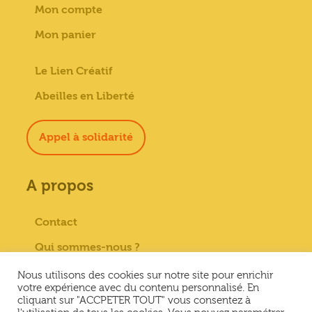
Mon compte
Mon panier
Le Lien Créatif
Abeilles en Liberté
Appel à solidarité
A propos
Contact
Qui sommes-nous ?
Paiement sécurisé
Nous utilisons des cookies sur notre site pour enrichir
votre expérience avec du contenu personnalisé. En
Mentions Légales
cliquant sur "ACCPETER TOUT" vous consentez à