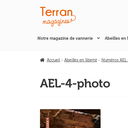
Aller
Aller
à
au
la
contenu
navigation
Notre magazine de vannerie
Abeilles en 
Accueil
Abeilles en liberté
Numéros AEL d
AEL-4-photo