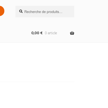
Recherche
Recherche
pour :
0,00
€
0 article