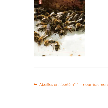
Navigation
Article
Abeilles en liberté n° 4 – nourrissemen
précédent :
de
l’article