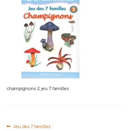
Ouvrir
enfant
Jeux & DVD
le
menu
enfant
champignons 2 jeu 7 familles
Navigation
Article
Jeu des 7 familles :