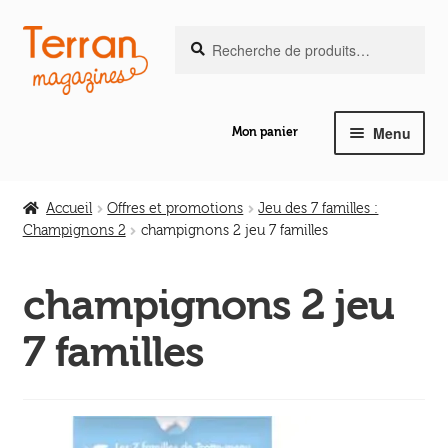
Recherche
Aller
Aller
Recherche
pour :
à
au
la
contenu
navigation
Menu
Mon panier
Ouvrir
Notre magazine de vannerie
le
Accueil
Offres et promotions
Jeu des 7 familles :
menu
Champignons 2
champignons 2 jeu 7 familles
Ouvrir
enfant
Abeilles en liberté
le
champignons 2 jeu
menu
Ouvrir
enfant
Les ouvrages
7 familles
le
menu
Ouvrir
enfant
Les outils
le
menu