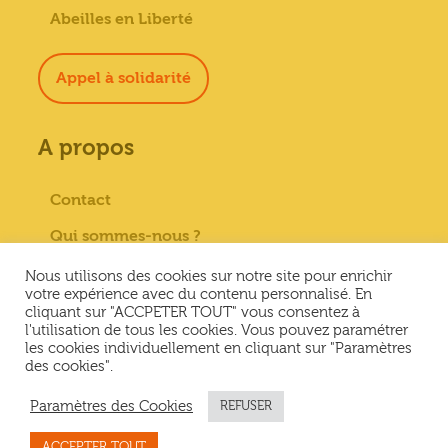
Abeilles en Liberté
Appel à solidarité
A propos
Contact
Qui sommes-nous ?
Paiement sécurisé
Nous utilisons des cookies sur notre site pour enrichir
votre expérience avec du contenu personnalisé. En
Mentions Légales
cliquant sur "ACCPETER TOUT" vous consentez à
l'utilisation de tous les cookies. Vous pouvez paramétrer
Conditions générales de vente
les cookies individuellement en cliquant sur "Paramètres
des cookies".
Conditions Générales d’Utilisation &
Politique de confidentialité
Paramètres des Cookies
REFUSER
ACCEPTER TOUT