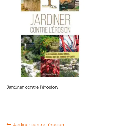
Ouvrir
enfant
Jeux & DVD
le
menu
enfant
Jardiner contre l’érosion
Navigation
Article
Jardiner contre l’érosion