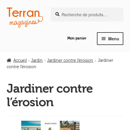
Recherche
Aller
Aller
Recherche
pour :
à
au
la
contenu
navigation
Menu
Mon panier
Ouvrir
Notre magazine de vannerie
le
Accueil
Jardin
Jardiner contre l’érosion
Jardiner
menu
contre l’érosion
Ouvrir
enfant
Abeilles en liberté
le
Jardiner contre
menu
Ouvrir
enfant
Les ouvrages
l’érosion
le
menu
Ouvrir
enfant
Les outils
le
menu