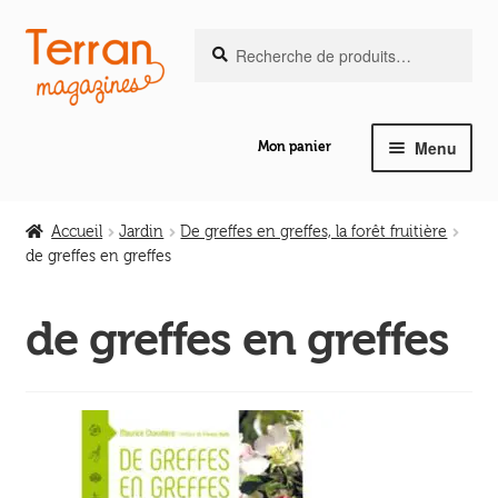
Recherche
Aller
Aller
Recherche
pour :
à
au
la
contenu
navigation
Menu
Mon panier
Ouvrir
Notre magazine de vannerie
le
Accueil
Jardin
De greffes en greffes, la forêt fruitière
menu
de greffes en greffes
Ouvrir
enfant
Abeilles en liberté
le
de greffes en greffes
menu
Ouvrir
enfant
Les ouvrages
le
menu
Ouvrir
enfant
Les outils
le
menu