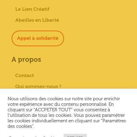
Le Lien Créatif
Abeilles en Liberté
Appel à solidarité
A propos
Contact
Qui sommes-nous ?
Paiement sécurisé
Nous utilisons des cookies sur notre site pour enrichir
votre expérience avec du contenu personnalisé. En
Mentions Légales
cliquant sur "ACCPETER TOUT" vous consentez à
l'utilisation de tous les cookies. Vous pouvez paramétrer
Conditions générales de vente
les cookies individuellement en cliquant sur "Paramètres
des cookies".
Conditions Générales d’Utilisation &
Politique de confidentialité