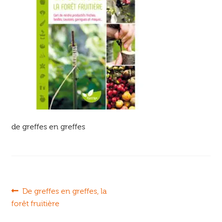
Ouvrir
enfant
Jeux & DVD
le
menu
enfant
de greffes en greffes
Navigation
Article
De greffes en greffes, la
précédent :
forêt fruitière
de