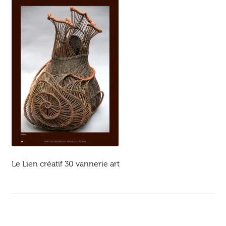
Ouvrir
enfant
Jeux & DVD
le
menu
enfant
Le Lien créatif 30 vannerie art