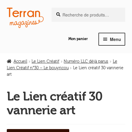
Recherche
Aller
Aller
Recherche
pour :
à
au
la
contenu
navigation
Menu
Mon panier
Ouvrir
Notre magazine de vannerie
le
Accueil
Le Lien Créatif
Numéro LLC déjà parus
Le
menu
Lien Créatif n°30 – Le bouyricou
Le Lien créatif 30 vannerie
Ouvrir
enfant
art
Abeilles en liberté
le
menu
Le Lien créatif 30
Ouvrir
enfant
Les ouvrages
le
vannerie art
menu
Ouvrir
enfant
Les outils
le
menu