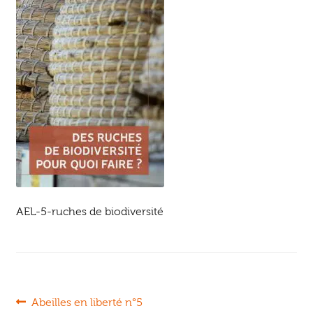
Ouvrir
enfant
Jeux & DVD
le
menu
enfant
AEL-5-ruches de biodiversité
Navigation
Article
Abeilles en liberté n°5