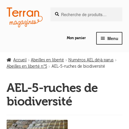
Recherche
Aller
Aller
Recherche
pour :
à
au
la
contenu
navigation
Menu
Mon panier
Ouvrir
Notre magazine de vannerie
le
Accueil
Abeilles en liberté
Numéros AEL déjà parus
menu
Abeilles en liberté n°5
AEL-5-ruches de biodiversité
Ouvrir
enfant
Abeilles en liberté
le
AEL-5-ruches de
menu
Ouvrir
enfant
Les ouvrages
biodiversité
le
menu
Ouvrir
enfant
Les outils
le
menu