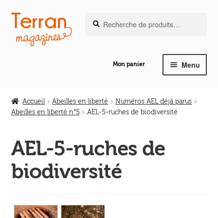
Recherche
Aller
Aller
Recherche
pour :
à
au
la
contenu
navigation
Menu
Mon panier
Ouvrir
Notre magazine de vannerie
le
Accueil
Abeilles en liberté
Numéros AEL déjà parus
menu
Abeilles en liberté n°5
AEL-5-ruches de biodiversité
Ouvrir
enfant
Abeilles en liberté
le
AEL-5-ruches de
menu
Ouvrir
enfant
Les ouvrages
biodiversité
le
menu
Ouvrir
enfant
Les outils
le
menu