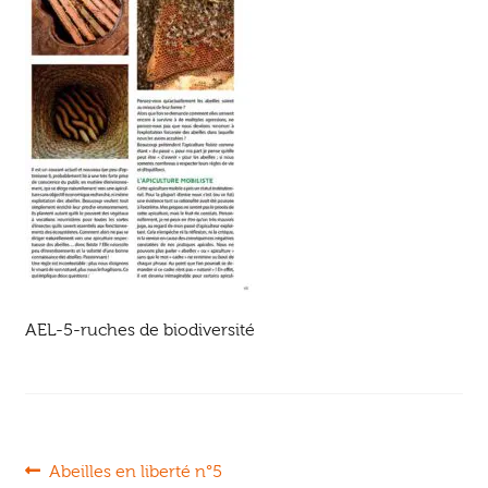
Ouvrir
enfant
Jeux & DVD
le
menu
enfant
AEL-5-ruches de biodiversité
Navigation
Article
Abeilles en liberté n°5