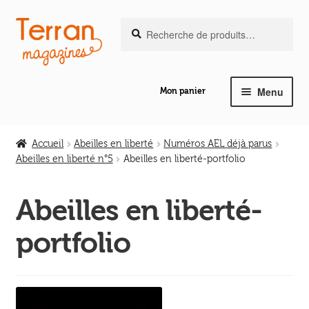
Recherche
Aller
Aller
Recherche
pour :
à
au
la
contenu
navigation
Menu
Mon panier
Ouvrir
Notre magazine de vannerie
le
Accueil
Abeilles en liberté
Numéros AEL déjà parus
menu
Abeilles en liberté n°5
Abeilles en liberté-portfolio
Ouvrir
enfant
Abeilles en liberté
le
Abeilles en liberté-
menu
Ouvrir
enfant
Les ouvrages
portfolio
le
menu
Ouvrir
enfant
Les outils
le
menu