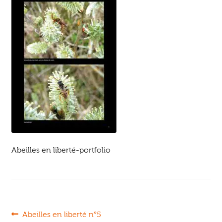
Ouvrir
enfant
Jeux & DVD
le
menu
enfant
Abeilles en liberté-portfolio
Navigation
Article
Abeilles en liberté n°5