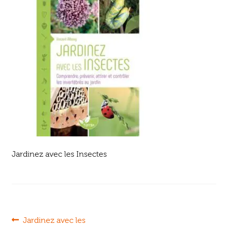
Ouvrir
enfant
Jeux & DVD
le
menu
enfant
Jardinez avec les Insectes
Navigation
Article
Jardinez avec les