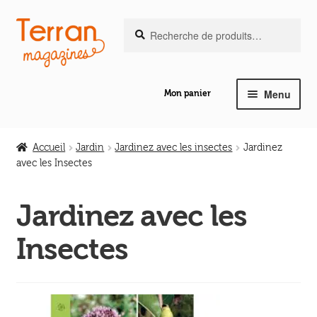
Recherche
Aller
Aller
Recherche
pour :
à
au
la
contenu
navigation
Menu
Mon panier
Ouvrir
Notre magazine de vannerie
le
Accueil
Jardin
Jardinez avec les insectes
Jardinez
menu
avec les Insectes
Ouvrir
enfant
Abeilles en liberté
le
Jardinez avec les
menu
Ouvrir
enfant
Les ouvrages
Insectes
le
menu
Ouvrir
enfant
Les outils
le
menu