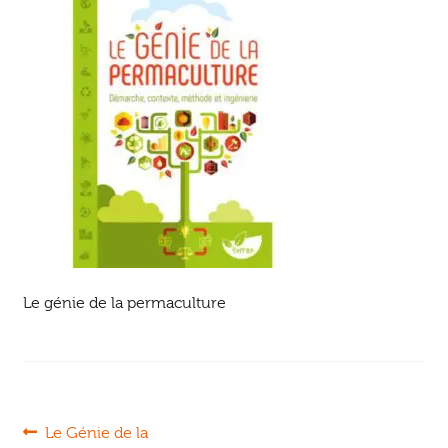
Ouvrir
enfant
Jeux & DVD
le
menu
enfant
Le génie de la permaculture
Navigation
Article
Le Génie de la