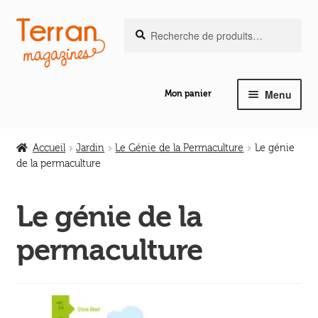
Recherche
Aller
Aller
Recherche
pour :
à
au
la
contenu
navigation
Menu
Mon panier
Ouvrir
Notre magazine de vannerie
le
Accueil
Jardin
Le Génie de la Permaculture
Le génie
menu
de la permaculture
Ouvrir
enfant
Abeilles en liberté
le
Le génie de la
menu
Ouvrir
enfant
Les ouvrages
permaculture
le
menu
Ouvrir
enfant
Les outils
le
menu