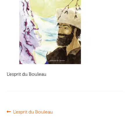
Ouvrir
enfant
Jeux & DVD
le
menu
enfant
L’esprit du Bouleau
Navigation
Article
L’esprit du Bouleau
précédent :
de