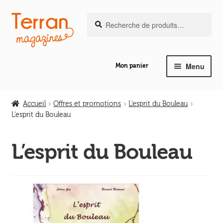
Recherche
Aller
Aller
Recherche
pour :
à
au
la
contenu
navigation
Menu
Mon panier
Ouvrir
Notre magazine de vannerie
le
Accueil
Offres et promotions
L’esprit du Bouleau
menu
L’esprit du Bouleau
Ouvrir
enfant
Abeilles en liberté
le
L’esprit du Bouleau
menu
Ouvrir
enfant
Les ouvrages
le
menu
Ouvrir
enfant
Les outils
le
menu