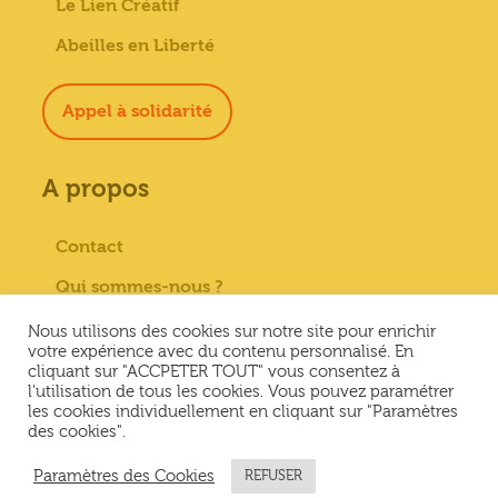
Le Lien Créatif
Abeilles en Liberté
Appel à solidarité
A propos
Contact
Qui sommes-nous ?
Paiement sécurisé
Nous utilisons des cookies sur notre site pour enrichir
votre expérience avec du contenu personnalisé. En
Mentions Légales
cliquant sur "ACCPETER TOUT" vous consentez à
l'utilisation de tous les cookies. Vous pouvez paramétrer
Conditions générales de vente
les cookies individuellement en cliquant sur "Paramètres
des cookies".
Conditions Générales d’Utilisation &
Politique de confidentialité
Paramètres des Cookies
REFUSER