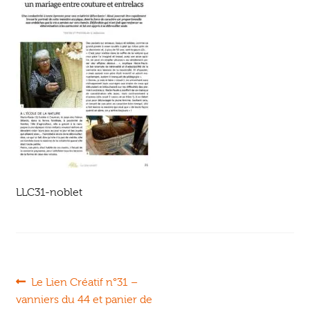
Ouvrir
enfant
Jeux & DVD
le
menu
enfant
LLC31-noblet
Navigation
Article
Le Lien Créatif n°31 –
précédent :
vanniers du 44 et panier de