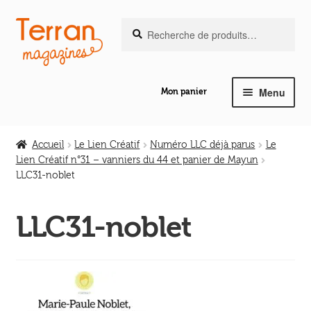
Recherche
Aller
Aller
Recherche
pour :
à
au
la
contenu
navigation
Menu
Mon panier
Ouvrir
Notre magazine de vannerie
le
Accueil
Le Lien Créatif
Numéro LLC déjà parus
Le
menu
Lien Créatif n°31 – vanniers du 44 et panier de Mayun
Ouvrir
enfant
LLC31-noblet
Abeilles en liberté
le
menu
LLC31-noblet
Ouvrir
enfant
Les ouvrages
le
menu
Ouvrir
enfant
Les outils
le
menu