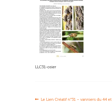
LLC31-osier
Navigation
Article
Le Lien Créatif n°31 – vanniers du 44 
précédent :
de