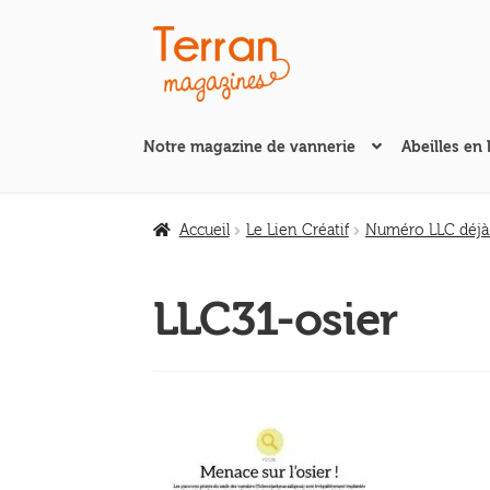
Aller
Aller
à
au
la
contenu
navigation
Notre magazine de vannerie
Abeilles en 
Accueil
Le Lien Créatif
Numéro LLC déjà
LLC31-osier