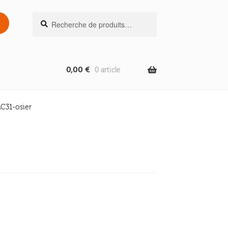
Recherche
Recherche
pour :
0,00
€
0 article
LC31-osier