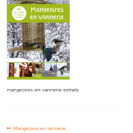
Ouvrir
enfant
Jeux & DVD
le
menu
enfant
mangeoires-en-vannerie-extraits
Navigation
Article
Mangeoires en vannerie