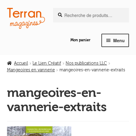
Recherche
Aller
Aller
Recherche
pour :
à
au
la
contenu
navigation
Menu
Mon panier
Ouvrir
Notre magazine de vannerie
le
Accueil
Le Lien Créatif
Nos publications LLC
menu
Mangeoires en vannerie
mangeoires-en-vannerie-extraits
Ouvrir
enfant
Abeilles en liberté
le
mangeoires-en-
menu
Ouvrir
enfant
Les ouvrages
vannerie-extraits
le
menu
Ouvrir
enfant
Les outils
le
menu