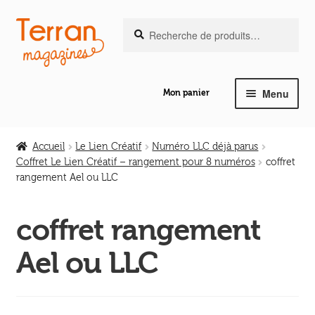
Recherche
Aller
Aller
Recherche
pour :
à
au
la
contenu
navigation
Menu
Mon panier
Ouvrir
Notre magazine de vannerie
le
Accueil
Le Lien Créatif
Numéro LLC déjà parus
menu
Coffret Le Lien Créatif – rangement pour 8 numéros
coffret
Ouvrir
enfant
rangement Ael ou LLC
Abeilles en liberté
le
menu
coffret rangement
Ouvrir
enfant
Les ouvrages
le
Ael ou LLC
menu
Ouvrir
enfant
Les outils
le
menu