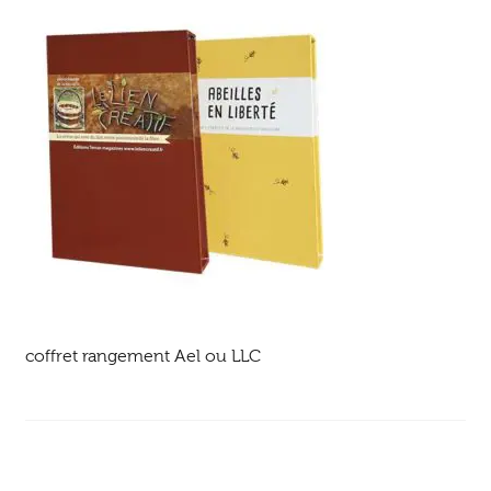
Ouvrir
enfant
Jeux & DVD
le
menu
enfant
coffret rangement Ael ou LLC