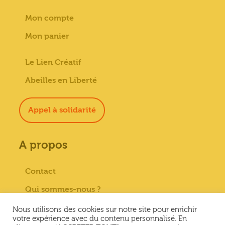
Mon compte
Mon panier
Le Lien Créatif
Abeilles en Liberté
Appel à solidarité
A propos
Contact
Qui sommes-nous ?
Paiement sécurisé
Nous utilisons des cookies sur notre site pour enrichir
votre expérience avec du contenu personnalisé. En