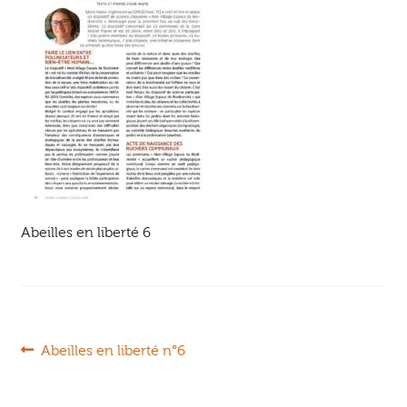
Ouvrir
enfant
Jeux & DVD
le
menu
enfant
Abeilles en liberté 6
Navigation
Article
Abeilles en liberté n°6
précédent :
de