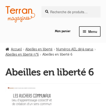
Recherche
Aller
Aller
Recherche
pour :
à
au
la
contenu
navigation
Menu
Mon panier
Ouvrir
Notre magazine de vannerie
le
Accueil
Abeilles en liberté
Numéros AEL déjà parus
menu
Abeilles en liberté n°6
Abeilles en liberté 6
Ouvrir
enfant
Abeilles en liberté
le
Abeilles en liberté 6
menu
Ouvrir
enfant
Les ouvrages
le
menu
Ouvrir
enfant
Les outils
le
menu