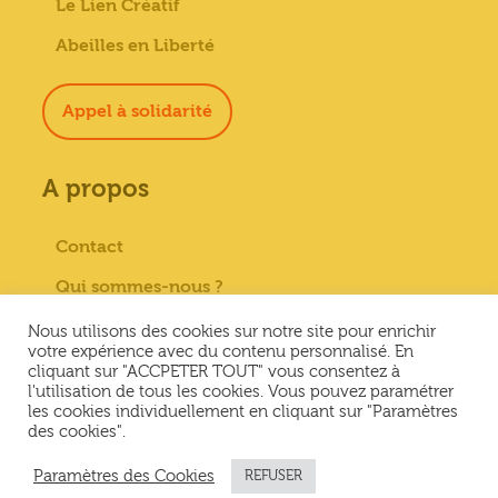
Le Lien Créatif
Abeilles en Liberté
Appel à solidarité
A propos
Contact
Qui sommes-nous ?
Paiement sécurisé
Nous utilisons des cookies sur notre site pour enrichir
votre expérience avec du contenu personnalisé. En
Mentions Légales
cliquant sur "ACCPETER TOUT" vous consentez à
l'utilisation de tous les cookies. Vous pouvez paramétrer
Conditions générales de vente
les cookies individuellement en cliquant sur "Paramètres
des cookies".
Conditions Générales d’Utilisation &
Politique de confidentialité
Paramètres des Cookies
REFUSER