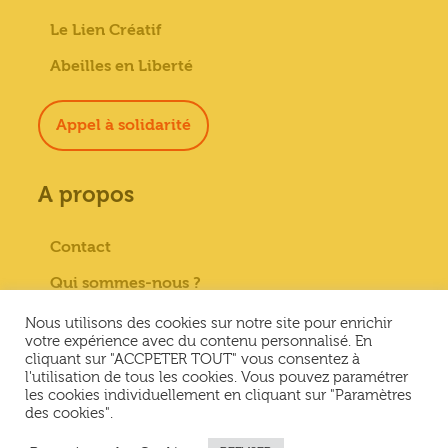
Le Lien Créatif
Abeilles en Liberté
Appel à solidarité
A propos
Contact
Qui sommes-nous ?
Paiement sécurisé
Nous utilisons des cookies sur notre site pour enrichir
votre expérience avec du contenu personnalisé. En
Mentions Légales
cliquant sur "ACCPETER TOUT" vous consentez à
l'utilisation de tous les cookies. Vous pouvez paramétrer
Conditions générales de vente
les cookies individuellement en cliquant sur "Paramètres
des cookies".
Conditions Générales d’Utilisation &
Politique de confidentialité