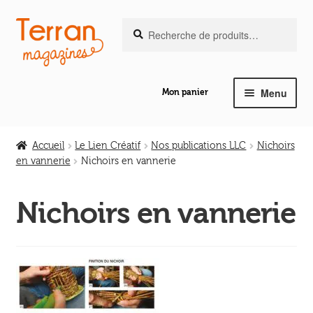
Recherche
Aller
Aller
Recherche
pour :
à
au
la
contenu
navigation
Menu
Mon panier
Ouvrir
Notre magazine de vannerie
le
Accueil
Le Lien Créatif
Nos publications LLC
Nichoirs
menu
en vannerie
Nichoirs en vannerie
Ouvrir
enfant
Abeilles en liberté
le
Nichoirs en vannerie
menu
Ouvrir
enfant
Les ouvrages
le
menu
Ouvrir
enfant
Les outils
le
menu