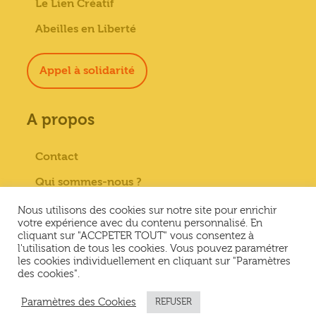
Le Lien Créatif
Abeilles en Liberté
Appel à solidarité
A propos
Contact
Qui sommes-nous ?
Paiement sécurisé
Nous utilisons des cookies sur notre site pour enrichir
votre expérience avec du contenu personnalisé. En
Mentions Légales
cliquant sur "ACCPETER TOUT" vous consentez à
l'utilisation de tous les cookies. Vous pouvez paramétrer
Conditions générales de vente
les cookies individuellement en cliquant sur "Paramètres
des cookies".
Conditions Générales d’Utilisation &
Politique de confidentialité
Paramètres des Cookies
REFUSER