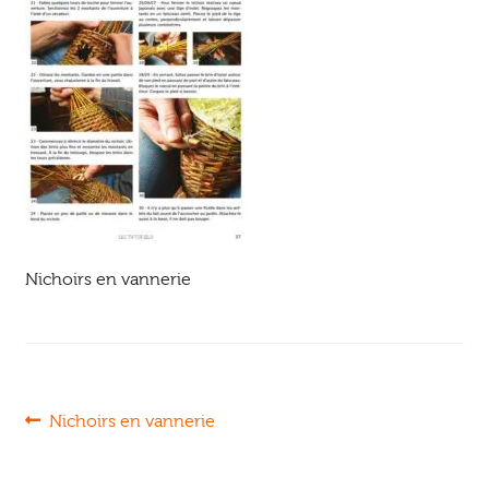
Ouvrir
enfant
Jeux & DVD
le
menu
enfant
Nichoirs en vannerie
Navigation
Article
Nichoirs en vannerie
précédent :
de