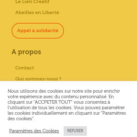
Le Lien Créatif
Abeilles en Liberté
Appel à solidarité
A propos
Contact
Qui sommes-nous ?
Paiement sécurisé
Nous utilisons des cookies sur notre site pour enrichir
votre expérience avec du contenu personnalisé. En
Mentions Légales
cliquant sur "ACCPETER TOUT" vous consentez à
l'utilisation de tous les cookies. Vous pouvez paramétrer
Conditions générales de vente
les cookies individuellement en cliquant sur "Paramètres
des cookies".
Conditions Générales d’Utilisation &
Politique de confidentialité
Paramètres des Cookies
REFUSER