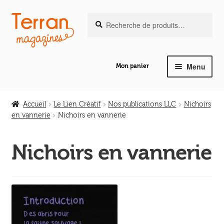
Recherche
Aller
Aller
Recherche
pour :
à
au
la
contenu
navigation
Menu
Mon panier
Ouvrir
Notre magazine de vannerie
le
Accueil
Le Lien Créatif
Nos publications LLC
Nichoirs
menu
en vannerie
Nichoirs en vannerie
Ouvrir
enfant
Abeilles en liberté
le
Nichoirs en vannerie
menu
Ouvrir
enfant
Les ouvrages
le
menu
Ouvrir
enfant
Les outils
le
menu