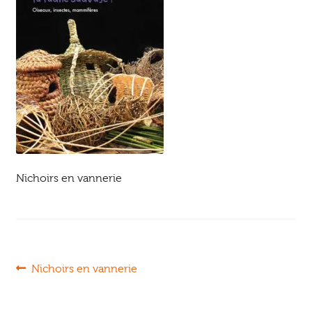
Ouvrir
enfant
Jeux & DVD
le
menu
enfant
Nichoirs en vannerie
Navigation
Article
Nichoirs en vannerie
précédent :
de