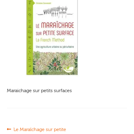
Ouvrir
enfant
Jeux & DVD
le
menu
enfant
Maraichage sur petits surfaces
Navigation
Article
Le Maraîchage sur petite