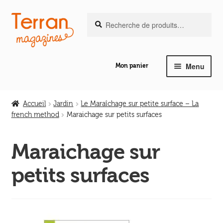
Recherche
Aller
Aller
Recherche
pour :
à
au
la
contenu
navigation
Menu
Mon panier
Ouvrir
Notre magazine de vannerie
le
Accueil
Jardin
Le Maraîchage sur petite surface – La
menu
french method
Maraichage sur petits surfaces
Ouvrir
enfant
Abeilles en liberté
le
Maraichage sur
menu
Ouvrir
enfant
Les ouvrages
petits surfaces
le
menu
Ouvrir
enfant
Les outils
le
menu