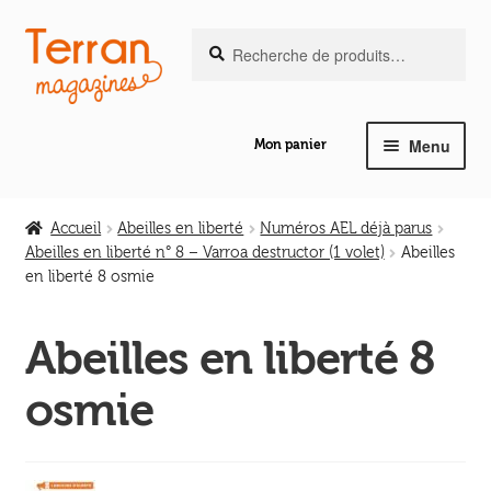
Recherche
Aller
Aller
Recherche
pour :
à
au
la
contenu
navigation
Menu
Mon panier
Ouvrir
Notre magazine de vannerie
le
Accueil
Abeilles en liberté
Numéros AEL déjà parus
menu
Abeilles en liberté n° 8 – Varroa destructor (1 volet)
Abeilles
Ouvrir
enfant
en liberté 8 osmie
Abeilles en liberté
le
menu
Abeilles en liberté 8
Ouvrir
enfant
Les ouvrages
le
osmie
menu
Ouvrir
enfant
Les outils
le
menu