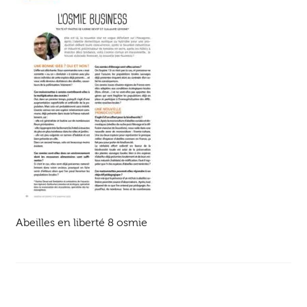
Ouvrir
enfant
Jeux & DVD
le
menu
enfant
Abeilles en liberté 8 osmie