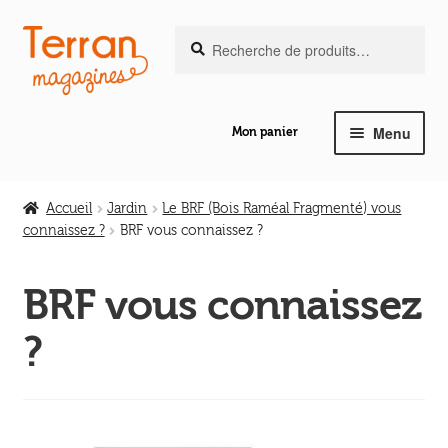
Recherche
Aller
Aller
Recherche
pour :
à
au
la
contenu
navigation
Menu
Mon panier
Ouvrir
Notre magazine de vannerie
le
Accueil
Jardin
Le BRF (Bois Raméal Fragmenté) vous
menu
connaissez ?
BRF vous connaissez ?
Ouvrir
enfant
Abeilles en liberté
le
BRF vous connaissez
menu
Ouvrir
enfant
Les ouvrages
?
le
menu
Ouvrir
enfant
Les outils
le
menu