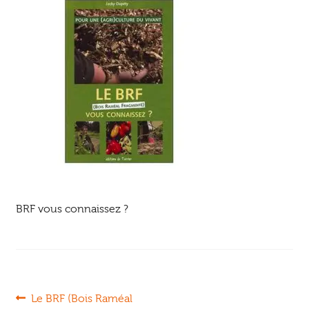
Ouvrir
enfant
Jeux & DVD
le
menu
enfant
BRF vous connaissez ?
Navigation
Article
Le BRF (Bois Raméal