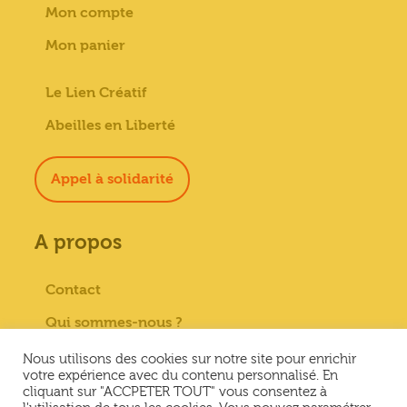
Mon compte
Mon panier
Le Lien Créatif
Abeilles en Liberté
Appel à solidarité
A propos
Contact
Qui sommes-nous ?
Paiement sécurisé
Nous utilisons des cookies sur notre site pour enrichir
votre expérience avec du contenu personnalisé. En
Mentions Légales
cliquant sur "ACCPETER TOUT" vous consentez à