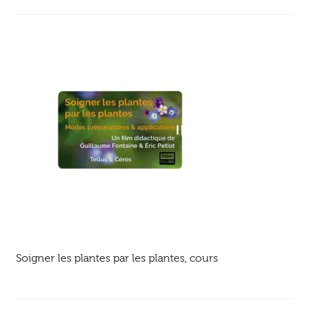
Ouvrir
enfant
Jeux & DVD
le
menu
enfant
Soigner les plantes par les plantes, cours