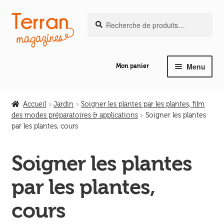
Recherche
Aller
Aller
Recherche
pour :
à
au
la
contenu
navigation
Menu
Mon panier
Ouvrir
Notre magazine de vannerie
le
Accueil
Jardin
Soigner les plantes par les plantes, film
menu
des modes préparatoires & applications
Soigner les plantes
Ouvrir
enfant
par les plantes, cours
Abeilles en liberté
le
menu
Soigner les plantes
Ouvrir
enfant
Les ouvrages
le
par les plantes,
menu
Ouvrir
enfant
Les outils
cours
le
menu