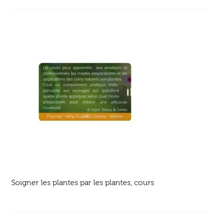
Ouvrir
enfant
Jeux & DVD
le
menu
enfant
Soigner les plantes par les plantes, cours