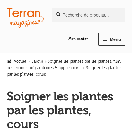
Recherche
Aller
Aller
Recherche
pour :
à
au
la
contenu
navigation
Menu
Mon panier
Ouvrir
Notre magazine de vannerie
le
Accueil
Jardin
Soigner les plantes par les plantes, film
menu
des modes préparatoires & applications
Soigner les plantes
Ouvrir
enfant
par les plantes, cours
Abeilles en liberté
le
menu
Soigner les plantes
Ouvrir
enfant
Les ouvrages
le
par les plantes,
menu
Ouvrir
enfant
Les outils
cours
le
menu