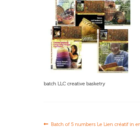
batch LLC creative basketry
Navigation
Article
Batch of 5 numbers Le Lien créatif in e
précédent :
de