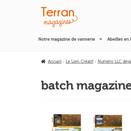
Aller
Aller
à
au
la
contenu
navigation
Notre magazine de vannerie
Abeilles en 
Accueil
Le Lien Créatif
Numéro LLC déjà
batch magazines