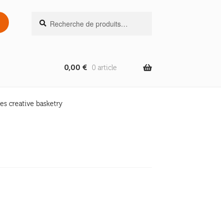
Recherche
Recherche
pour :
0,00
€
0 article
s creative basketry