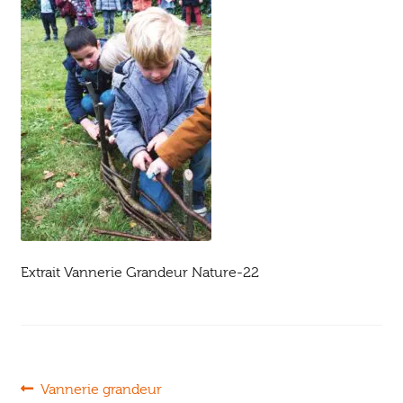
Ouvrir
enfant
Jeux & DVD
le
menu
enfant
Extrait Vannerie Grandeur Nature-22
Navigation
Article
Vannerie grandeur