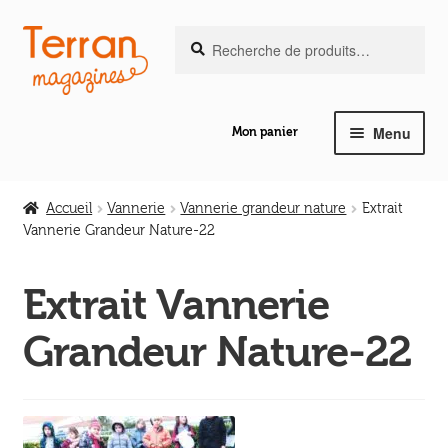
Recherche
Aller
Aller
Recherche
pour :
à
au
la
contenu
navigation
Menu
Mon panier
Ouvrir
Notre magazine de vannerie
le
Accueil
Vannerie
Vannerie grandeur nature
Extrait
menu
Vannerie Grandeur Nature-22
Ouvrir
enfant
Abeilles en liberté
le
Extrait Vannerie
menu
Ouvrir
enfant
Les ouvrages
Grandeur Nature-22
le
menu
Ouvrir
enfant
Les outils
le
menu